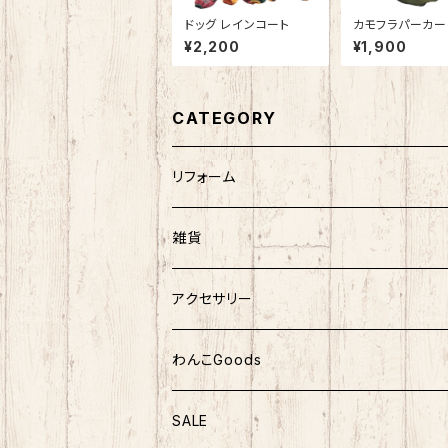
ドッグ レインコート
カモフラパーカー
¥2,200
¥1,900
CATEGORY
リフォーム
エコキュート
雑貨
トイレ
インテリア
アクセサリー
外壁塗装
ガーデニング
ピアス
わんこGoods
ウッドデッキ
キッチン
ヘアクリップ
服
SALE