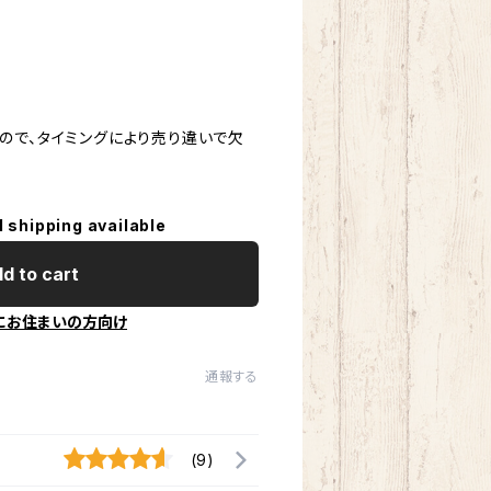
ので、タイミングにより売り違いで欠
l shipping available
d to cart
にお住まいの方向け
通報する
(9)