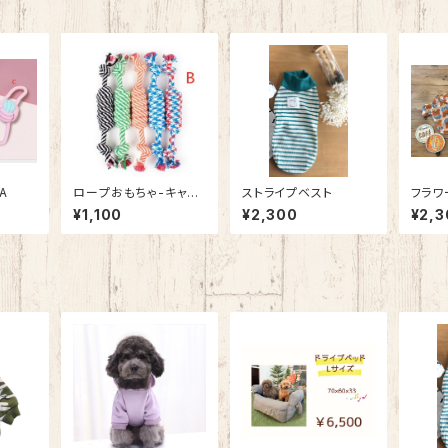
A
ロープおもちゃ-キャン
ストライプベスト
フラワ
ディ
ツ
¥1,100
¥2,300
¥2,3