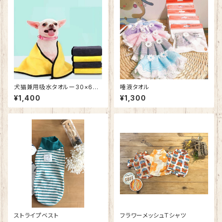
犬猫兼用吸水タオルー30×60c
唾液タオル
m
¥1,400
¥1,300
ストライプベスト
フラワーメッシュＴシャツ