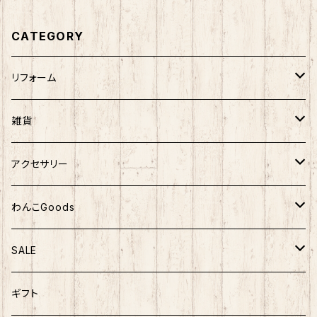
CATEGORY
リフォーム
エコキュート
雑貨
トイレ
インテリア
アクセサリー
外壁塗装
ガーデニング
ピアス
わんこGoods
ウッドデッキ
キッチン
ヘアクリップ
服
SALE
食器洗い乾燥機
服飾
イヤリングコンバーター
おもちゃ
雑貨
ギフト