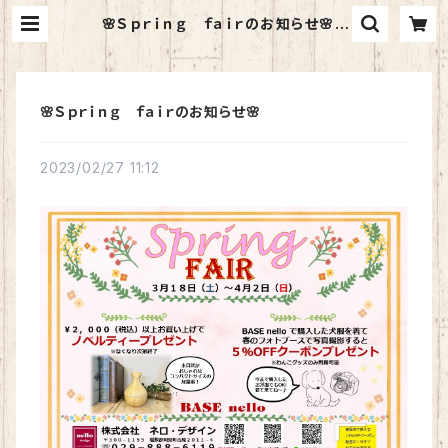
🌸Ｓｐｒｉｎｇ ｆａｉｒのお知らせ🌸 |
BASE nello
🌸Ｓｐｒｉｎｇ ｆａｉｒのお知らせ🌸
2023/02/27 11:12