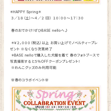
＊HAPPY Spring＊
３／１８（土）～４／２（日） １０：００～１７：３０
春のおでかけ！ぜひBASE nelloへ♪
＊￥２，０００（税込）以上 お買い上げでノベルティープレ
ゼント ※なくなり次第終了
＊BASE nelloで購入した犬服を着て 春のフォトブースで
写真撮影すると５％OFFクーポンプレゼント！
※わんこグッズのみ利用可能
🌸春のコラボイベント🌸