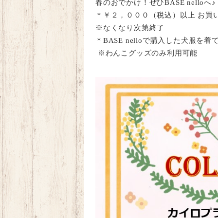
春のおでかけ！ぜひ
BASE
nello
へ♪
＊￥２，０００（税込）以上 お買
※
なくなり次第終了
＊
BASE
nello
で購入した犬服を着て
※
わんこグッズのみ利用可能