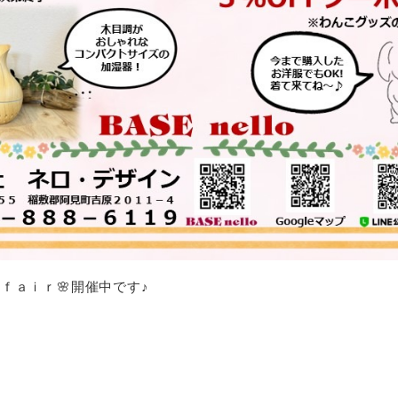
 ｆａｉｒ
🌸
開催中です♪