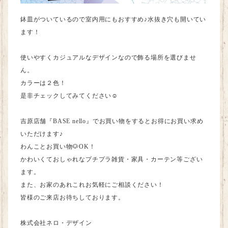
鉢皿がついているので室内用にもおすすめ♪
水
抜き穴も開いてい
ます！
使いやすくカジュアルなデザインなので飾る場所を選びませ
ん。
カラーは２色！
是非チェックしてみてください☺
吉原店舗
『BASE
nello
』
でお買い物をするとお得にお買い求め
いただけます♪
わんことお買い物🐶
OK
！
かわいくておしゃれなプチプラ雑貨・家具・カーテン等ござい
ます。
また、お家のあれこれお気軽にご相談ください！
皆様のご来店お待ちしております。
株式会社ネロ・デザイン