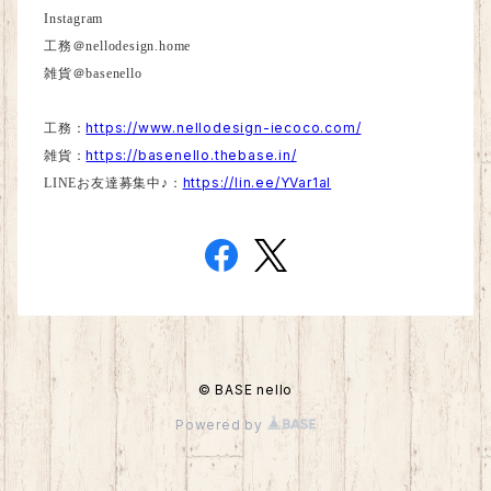
Instagram
工務＠
nellodesign.home
雑貨＠
basenello
https://www.nellodesign-iecoco.com/
工務：
https://basenello.thebase.in/
雑貨：
https://lin.ee/YVar1aI
LINE
お友達募集中♪：
© BASE nello
Powered by