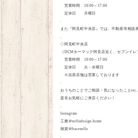
営業時間
10:00
～
17:00
定休日 月曜日
.
また
『
阿見町中央店
』
では、不動産等相談
.
◇阿見町中央店
（
DCM
ホーマック阿見店近く、セブンイレ
営業時間
10:00
～
17:00
定休日 火・水曜日
※
吉原店舗は営業しております
.
おうちのことでご相談・気になったこと
etc.
是非お気軽にご来店ください！
.
Instagram
工務＠
nellodesign.home
雑貨＠
basenello
.