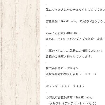
.
気になった方はぜひチェックしてみてくださ
.
吉原店舗
『BASE
nello
』
でお買い物をする
.
わんことお買い物🐶
OK
！
かわいくておしゃれなプチプラ雑貨・家具
.
お家のあれこれお気軽にご相談ください！
皆様のご来店お待ちしております。
.
株式会社ネロ・デザイン
茨城県稲敷郡阿見町吉原２０１１－４
.
☏０２９－８８８－６１１９
.
◇阿見町吉原雑貨店
『BASE
nello
』
（あみプレミアムアウトレット近く）