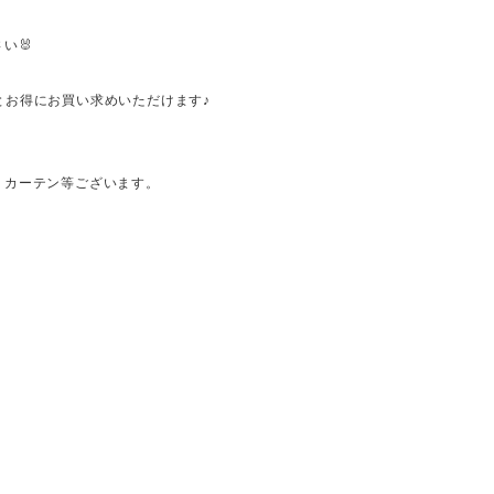
い🐰
とお得にお買い求めいただけます♪
・カーテン等ございます。