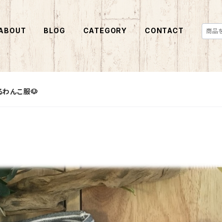
ABOUT
BLOG
CATEGORY
CONTACT
わんこ服🐶