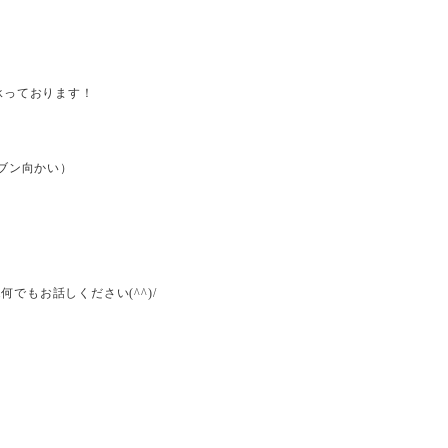
承っております！
ブン向かい）
.
何でもお話しください
(^^)/