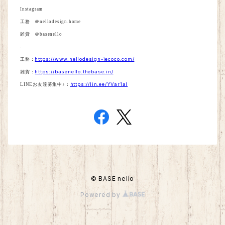
Instagram
工務 ＠
nellodesign.home
雑貨 ＠
basenello
.
https://www.nellodesign-iecoco.com/
工務：
https://basenello.thebase.in/
雑貨：
https://lin.ee/YVar1aI
LINE
お友達募集中♪：
© BASE nello
Powered by