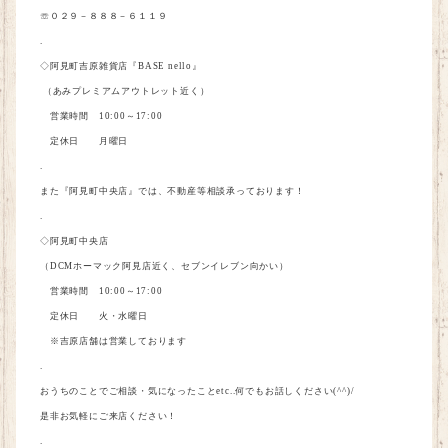
☏０２９－８８８－６１１９
.
◇阿見町吉原雑貨店
『BASE
nello
』
（あみプレミアムアウトレット近く）
営業時間
10:00
～
17:00
定休日 月曜日
.
また
『
阿見町中央店
』
では、不動産等相談承っております！
.
◇阿見町中央店
（
DCM
ホーマック阿見店近く、セブンイレブン向かい）
営業時間
10:00
～
17:00
定休日 火・水曜日
※
吉原店舗は営業しております
.
おうちのことでご相談・気になったこと
etc..
何でもお話しください
(^^)/
是非お気軽にご来店ください！
.