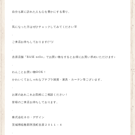
自分も家に訪れた人も心を豊かにする香り。
.
気になった方はぜひチェックしてみてください🐰
.
ご来店お待ちしております
(^^)/
.
吉原店舗
『BASE
nello
』
でお買い物をするとお得にお買い求めいただけます♪
.
わんことお買い物🐶
OK
！
かわいくておしゃれなプチプラ雑貨・家具・カーテン等ございます。
.
お家のあれこれお気軽にご相談ください！
皆様のご来店お待ちしております。
.
株式会社ネロ・デザイン
茨城県稲敷郡阿見町吉原２０１１－４
.